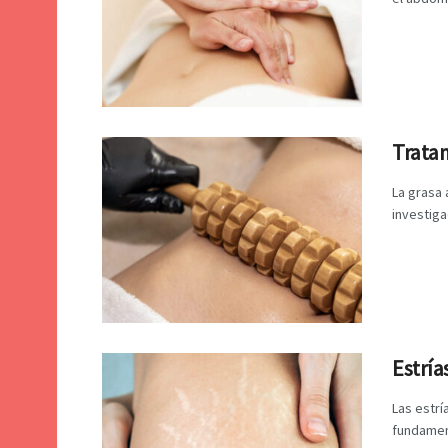
Trata
La grasa
investiga
Estría
Las estrí
fundament