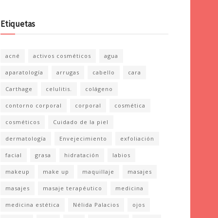
Etiquetas
acné
activos cosméticos
agua
aparatología
arrugas
cabello
cara
Carthage
celulitis.
colágeno
contorno corporal
corporal
cosmética
cosméticos
Cuidado de la piel
dermatología
Envejecimiento
exfoliación
facial
grasa
hidratación
labios
makeup
make up
maquillaje
masajes
masajes
masaje terapéutico
medicina
medicina estética
Nélida Palacios
ojos