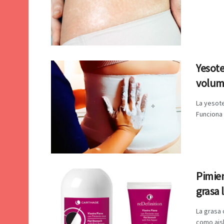
Yesote
volum
La yesote
Funciona 
Pimien
grasa 
La grasa 
como aisl