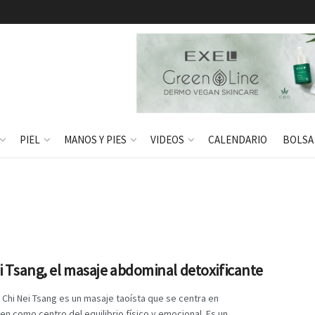
PIEL
MANOS Y PIES
VIDEOS
CALENDARIO
BOLSA
i Tsang, el masaje abdominal detoxificante
 Chi Nei Tsang es un masaje taoísta que se centra en
n como centro del equilibrio físico y emocional. Es un ...