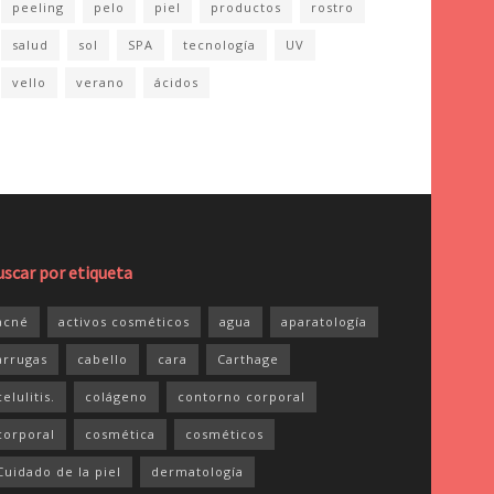
peeling
pelo
piel
productos
rostro
salud
sol
SPA
tecnología
UV
vello
verano
ácidos
uscar por etiqueta
acné
activos cosméticos
agua
aparatología
arrugas
cabello
cara
Carthage
celulitis.
colágeno
contorno corporal
corporal
cosmética
cosméticos
Cuidado de la piel
dermatología