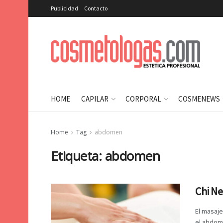
Publicidad
Contacto
HOME
CAPILAR
CORPORAL
COSMENEWS
Home
Tag
abdomen
Etiqueta:
abdomen
Chi Ne
El masaje
el abdome