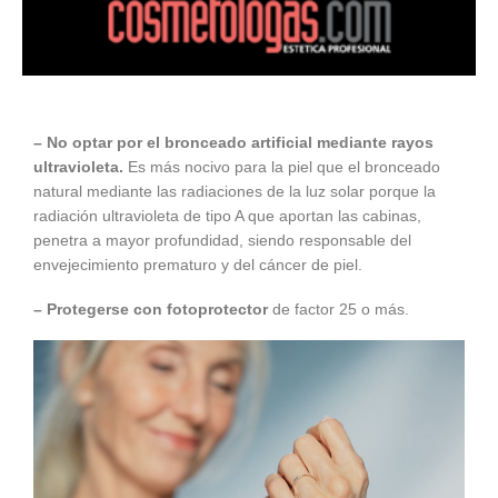
– No optar por el bronceado artificial mediante rayos
ultravioleta.
Es más nocivo para la piel que el bronceado
natural mediante las radiaciones de la luz solar porque la
radiación ultravioleta de tipo A que aportan las cabinas,
penetra a mayor profundidad, siendo responsable del
envejecimiento prematuro y del cáncer de piel.
– Protegerse con fotoprotector
de factor 25 o más.