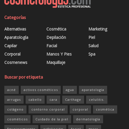
Categorías
Alternativas
Cosmética
Marketing
Aparatología
Depilación
Piel
Capilar
Facial
Salud
Corporal
Manos Y Pies
Spa
Cosmenews
Maquillaje
Buscar por etiqueta
acné
activos cosméticos
agua
aparatología
arrugas
cabello
cara
Carthage
celulitis.
colágeno
contorno corporal
corporal
cosmética
cosméticos
Cuidado de la piel
dermatología
Envejecimiento
exfoliación
facial
grasa