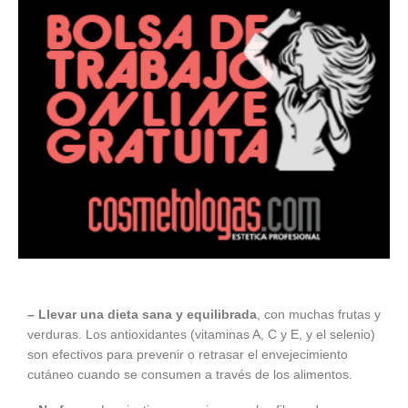
– Llevar una dieta sana y equilibrada
, con muchas frutas y
verduras. Los antioxidantes (vitaminas A, C y E, y el selenio)
son efectivos para prevenir o retrasar el envejecimiento
cutáneo cuando se consumen a través de los alimentos.