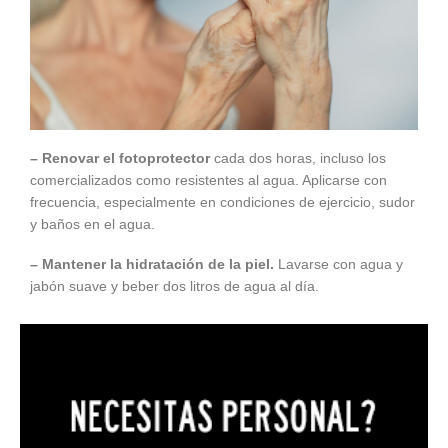
– Renovar el fotoprotector
cada dos horas, incluso los
comercializados como resistentes al agua. Aplicarse con
frecuencia, especialmente en condiciones de ejercicio, sudor
y baños en el agua.
– Mantener la hidratación de la piel.
Lavarse con agua y
jabón suave y beber dos litros de agua al día.