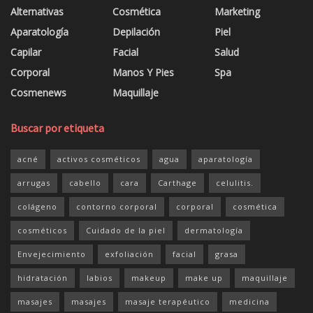
Alternativas
Cosmética
Marketing
Aparatología
Depilación
Piel
Capilar
Facial
Salud
Corporal
Manos Y Pies
Spa
Cosmenews
Maquillaje
Buscar por etiqueta
acné
activos cosméticos
agua
aparatología
arrugas
cabello
cara
Carthage
celulitis.
colágeno
contorno corporal
corporal
cosmética
cosméticos
Cuidado de la piel
dermatología
Envejecimiento
exfoliación
facial
grasa
hidratación
labios
makeup
make up
maquillaje
masajes
masajes
masaje terapéutico
medicina