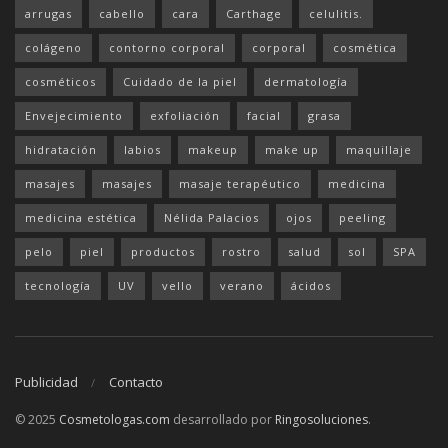
arrugas
cabello
cara
Carthage
celulitis.
colágeno
contorno corporal
corporal
cosmética
cosméticos
Cuidado de la piel
dermatología
Envejecimiento
exfoliación
facial
grasa
hidratación
labios
makeup
make up
maquillaje
masajes
masajes
masaje terapéutico
medicina
medicina estética
Nélida Palacios
ojos
peeling
pelo
piel
productos
rostro
salud
sol
SPA
tecnología
UV
vello
verano
ácidos
Publicidad
Contacto
© 2025
Cosmetologas.com
desarrollado por
Ringosoluciones
.