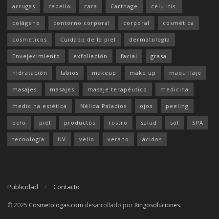
arrugas
cabello
cara
Carthage
celulitis.
colágeno
contorno corporal
corporal
cosmética
cosméticos
Cuidado de la piel
dermatología
Envejecimiento
exfoliación
facial
grasa
hidratación
labios
makeup
make up
maquillaje
masajes
masajes
masaje terapéutico
medicina
medicina estética
Nélida Palacios
ojos
peeling
pelo
piel
productos
rostro
salud
sol
SPA
tecnología
UV
vello
verano
ácidos
Publicidad
Contacto
© 2025
Cosmetologas.com
desarrollado por
Ringosoluciones
.