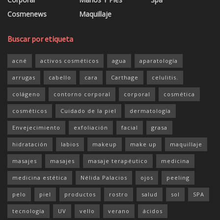
Cosmenews
Maquillaje
Buscar por etiqueta
acné
activos cosméticos
agua
aparatología
arrugas
cabello
cara
Carthage
celulitis.
colágeno
contorno corporal
corporal
cosmética
cosméticos
Cuidado de la piel
dermatología
Envejecimiento
exfoliación
facial
grasa
hidratación
labios
makeup
make up
maquillaje
masajes
masajes
masaje terapéutico
medicina
medicina estética
Nélida Palacios
ojos
peeling
pelo
piel
productos
rostro
salud
sol
SPA
tecnología
UV
vello
verano
ácidos