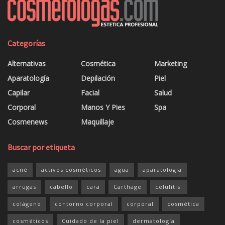
Categorías
Alternativas
Cosmética
Marketing
Aparatología
Depilación
Piel
Capilar
Facial
Salud
Corporal
Manos Y Pies
Spa
Cosmenews
Maquillaje
Buscar por etiqueta
acné
activos cosméticos
agua
aparatología
arrugas
cabello
cara
Carthage
celulitis.
colágeno
contorno corporal
corporal
cosmética
cosméticos
Cuidado de la piel
dermatología