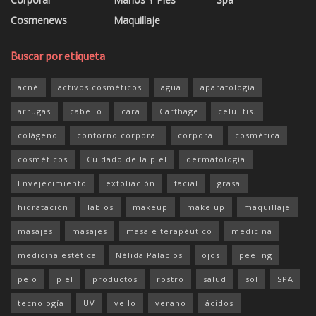
Cosmenews
Maquillaje
Buscar por etiqueta
acné
activos cosméticos
agua
aparatología
arrugas
cabello
cara
Carthage
celulitis.
colágeno
contorno corporal
corporal
cosmética
cosméticos
Cuidado de la piel
dermatología
Envejecimiento
exfoliación
facial
grasa
hidratación
labios
makeup
make up
maquillaje
masajes
masajes
masaje terapéutico
medicina
medicina estética
Nélida Palacios
ojos
peeling
pelo
piel
productos
rostro
salud
sol
SPA
tecnología
UV
vello
verano
ácidos