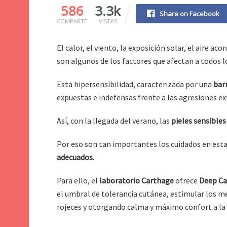
586
3.3k
Share on Facebook
COMPARTE
VISTAS
El calor, el viento, la exposición solar, el aire a
son algunos de los factores que afectan a todos 
Esta hipersensibilidad, caracterizada por una
bar
expuestas e indefensas frente a las agresiones ex
Así, con la llegada del verano, las
pieles sensibles
Por eso son tan importantes los cuidados en esta
adecuados
.
Para ello, el
laboratorio Carthage
ofrece
Deep Car
el umbral de tolerancia cutánea, estimular los m
rojeces y otorgando calma y máximo confort a la 