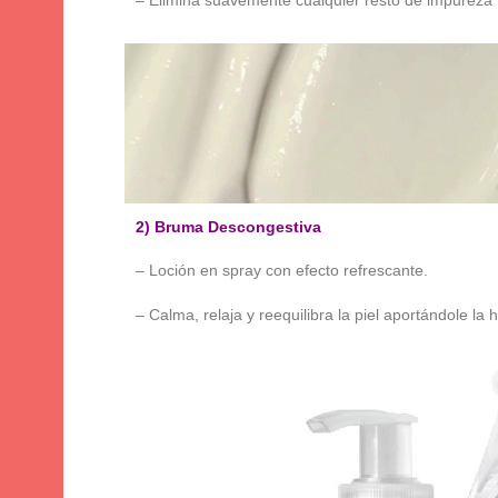
– Elimina suavemente cualquier resto de impureza m
2) Bruma Descongestiva
– Loción en spray con efecto refrescante.
– Calma, relaja y reequilibra la piel aportándole la 