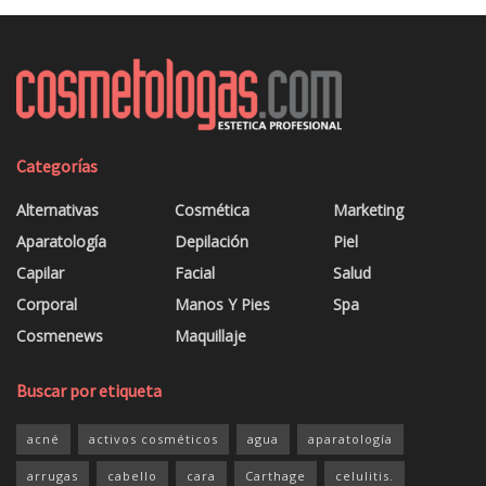
Categorías
Alternativas
Cosmética
Marketing
Aparatología
Depilación
Piel
Capilar
Facial
Salud
Corporal
Manos Y Pies
Spa
Cosmenews
Maquillaje
Buscar por etiqueta
acné
activos cosméticos
agua
aparatología
arrugas
cabello
cara
Carthage
celulitis.