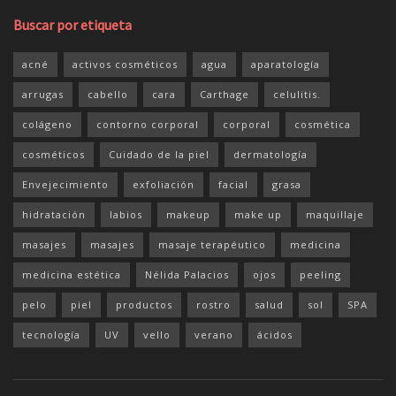
Buscar por etiqueta
acné
activos cosméticos
agua
aparatología
arrugas
cabello
cara
Carthage
celulitis.
colágeno
contorno corporal
corporal
cosmética
cosméticos
Cuidado de la piel
dermatología
Envejecimiento
exfoliación
facial
grasa
hidratación
labios
makeup
make up
maquillaje
masajes
masajes
masaje terapéutico
medicina
medicina estética
Nélida Palacios
ojos
peeling
pelo
piel
productos
rostro
salud
sol
SPA
tecnología
UV
vello
verano
ácidos