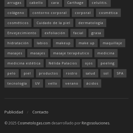
arrugas
cabello
cara
Carthage
celulitis.
colágeno
contorno corporal
corporal
cosmética
cosméticos
Cuidado de la piel
dermatología
Envejecimiento
exfoliación
facial
grasa
hidratación
labios
makeup
make up
maquillaje
masajes
masajes
masaje terapéutico
medicina
medicina estética
Nélida Palacios
ojos
peeling
pelo
piel
productos
rostro
salud
sol
SPA
tecnología
UV
vello
verano
ácidos
Publicidad
Contacto
© 2025
Cosmetologas.com
desarrollado por
Ringosoluciones
.