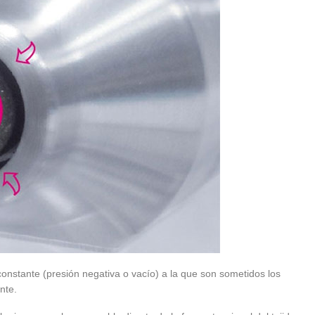
constante (presión negativa o vacío) a la que son sometidos los
nte.