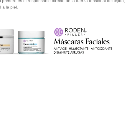
 primero es el responsable directo de la fuerza tensional del tejido,
a la piel.