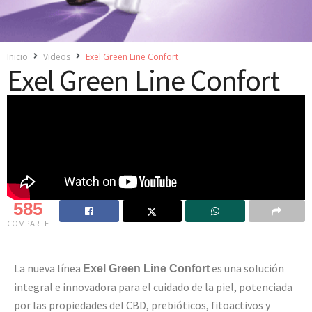
Inicio
Videos
Exel Green Line Confort
Exel Green Line Confort
585
COMPARTE
La nueva línea
es una solución
Exel Green Line Confort
integral e innovadora para el cuidado de la piel, potenciada
por las propiedades del CBD, prebióticos, fitoactivos y