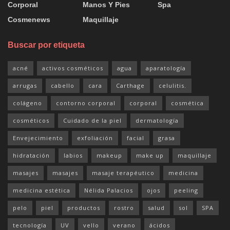
Corporal
Manos Y Pies
Spa
Cosmenews
Maquillaje
Buscar por etiqueta
acné
activos cosméticos
agua
aparatología
arrugas
cabello
cara
Carthage
celulitis.
colágeno
contorno corporal
corporal
cosmética
cosméticos
Cuidado de la piel
dermatología
Envejecimiento
exfoliación
facial
grasa
hidratación
labios
makeup
make up
maquillaje
masajes
masajes
masaje terapéutico
medicina
medicina estética
Nélida Palacios
ojos
peeling
pelo
piel
productos
rostro
salud
sol
SPA
tecnología
UV
vello
verano
ácidos