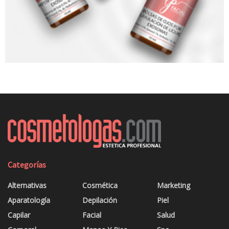
Categorías
Alternativas
Cosmética
Marketing
Aparatología
Depilación
Piel
Capilar
Facial
Salud
Corporal
Manos Y Pies
Spa
Cosmenews
Maquillaje