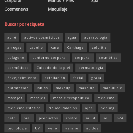
Buscar por etiqueta
acné
activos cosméticos
agua
aparatología
arrugas
cabello
cara
Carthage
celulitis.
colágeno
contorno corporal
corporal
cosmética
cosméticos
Cuidado de la piel
dermatología
Envejecimiento
exfoliación
facial
grasa
hidratación
labios
makeup
make up
maquillaje
masajes
masajes
masaje terapéutico
medicina
medicina estética
Nélida Palacios
ojos
peeling
pelo
piel
productos
rostro
salud
sol
SPA
tecnología
UV
vello
verano
ácidos