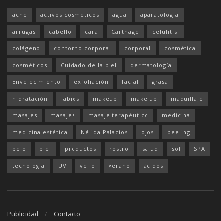
acné
activos cosméticos
agua
aparatología
arrugas
cabello
cara
Carthage
celulitis.
colágeno
contorno corporal
corporal
cosmética
cosméticos
Cuidado de la piel
dermatología
Envejecimiento
exfoliación
facial
grasa
hidratación
labios
makeup
make up
maquillaje
masajes
masajes
masaje terapéutico
medicina
medicina estética
Nélida Palacios
ojos
peeling
pelo
piel
productos
rostro
salud
sol
SPA
tecnología
UV
vello
verano
ácidos
Publicidad
Contacto