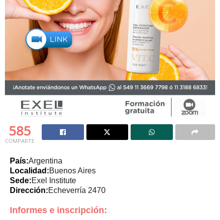
585
COMPARTE
País:
Argentina
Localidad:
Buenos Aires
Sede:
Exel Institute
Dirección:
Echeverría 2470
Informes e inscripción: