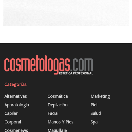
Categorías
Alternativas
Cosmética
Marketing
Aparatología
Depilación
Piel
Capilar
Facial
Salud
Corporal
Manos Y Pies
Spa
Cosmenews
Maquillaje