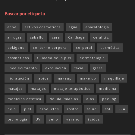
Buscar por etiqueta
acné
activos cosméticos
agua
aparatología
arrugas
cabello
cara
Carthage
celulitis.
colágeno
contorno corporal
corporal
cosmética
cosméticos
Cuidado de la piel
dermatología
Envejecimiento
exfoliación
facial
grasa
hidratación
labios
makeup
make up
maquillaje
masajes
masajes
masaje terapéutico
medicina
medicina estética
Nélida Palacios
ojos
peeling
pelo
piel
productos
rostro
salud
sol
SPA
tecnología
UV
vello
verano
ácidos