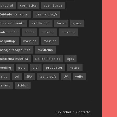
corporal
cosmética
cosméticos
Cuidado de la piel
dermatología
Envejecimiento
exfoliación
facial
grasa
hidratación
labios
makeup
make up
maquillaje
masajes
masajes
masaje terapéutico
medicina
medicina estética
Nélida Palacios
ojos
peeling
pelo
piel
productos
rostro
salud
sol
SPA
tecnología
UV
vello
verano
ácidos
Publicidad
Contacto