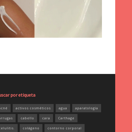
uscar por etiqueta
acné
activos cosméticos
agua
aparatología
arrugas
cabello
cara
Carthage
celulitis.
colágeno
contorno corporal