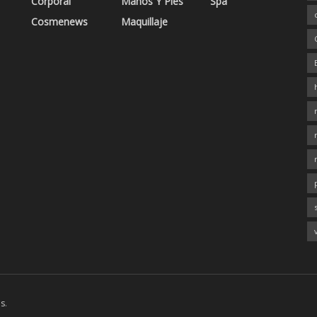
Corporal
Manos Y Pies
Spa
Cosmenews
Maquillaje
es
.