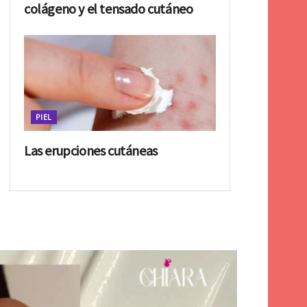
colágeno y el tensado cutáneo
PIEL
Las erupciones cutáneas