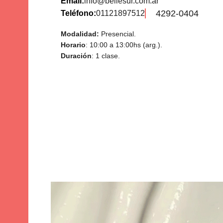
Email:
info@bellesur.com.ar
4292-0404
Teléfono:
01121897512
Modalidad:
Presencial.
Horario
: 10:00 a 13:00hs (arg.).
Duración
: 1 clase.