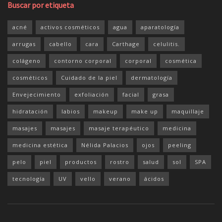
Buscar por etiqueta
acné
activos cosméticos
agua
aparatología
arrugas
cabello
cara
Carthage
celulitis.
colágeno
contorno corporal
corporal
cosmética
cosméticos
Cuidado de la piel
dermatología
Envejecimiento
exfoliación
facial
grasa
hidratación
labios
makeup
make up
maquillaje
masajes
masajes
masaje terapéutico
medicina
medicina estética
Nélida Palacios
ojos
peeling
pelo
piel
productos
rostro
salud
sol
SPA
tecnología
UV
vello
verano
ácidos