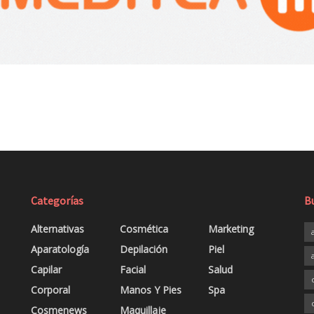
Categorías
B
Alternativas
Cosmética
Marketing
Aparatología
Depilación
Piel
Capilar
Facial
Salud
Corporal
Manos Y Pies
Spa
Cosmenews
Maquillaje