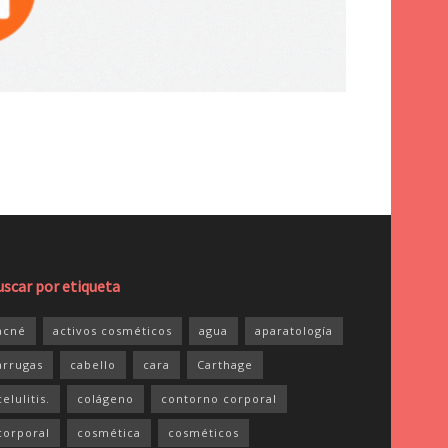
uscar por etiqueta
acné
activos cosméticos
agua
aparatología
arrugas
cabello
cara
Carthage
celulitis.
colágeno
contorno corporal
corporal
cosmética
cosméticos