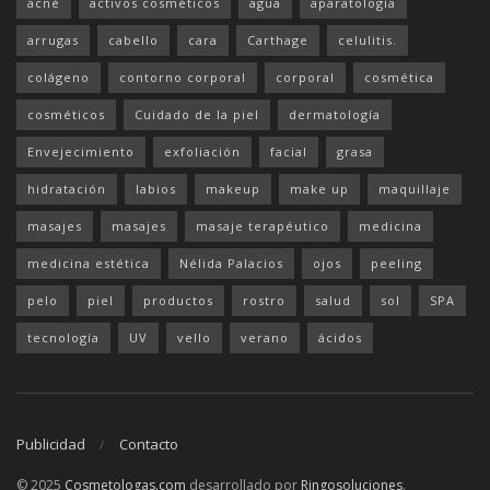
arrugas
cabello
cara
Carthage
celulitis.
colágeno
contorno corporal
corporal
cosmética
cosméticos
Cuidado de la piel
dermatología
Envejecimiento
exfoliación
facial
grasa
hidratación
labios
makeup
make up
maquillaje
masajes
masajes
masaje terapéutico
medicina
medicina estética
Nélida Palacios
ojos
peeling
pelo
piel
productos
rostro
salud
sol
SPA
tecnología
UV
vello
verano
ácidos
Publicidad
Contacto
© 2025
Cosmetologas.com
desarrollado por
Ringosoluciones
.