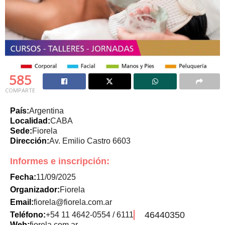
585
COMPARTE
País:
Argentina
Localidad:
CABA
Sede:
Fiorela
Dirección:
Av. Emilio Castro 6603
Informes e inscripción:
Fecha:
11/09/2025
Organizador:
Fiorela
Email:
fiorela@fiorela.com.ar
46440350
Teléfono:
+54 11 4642-0554 / 6111
Web:
fiorela.com.ar