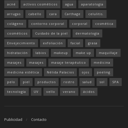
acné
activos cosméticos
agua
aparatología
arrugas
cabello
cara
Carthage
celulitis.
colágeno
contorno corporal
corporal
cosmética
cosméticos
Cuidado de la piel
dermatología
Envejecimiento
exfoliación
facial
grasa
hidratación
labios
makeup
make up
maquillaje
masajes
masajes
masaje terapéutico
medicina
medicina estética
Nélida Palacios
ojos
peeling
pelo
piel
productos
rostro
salud
sol
SPA
tecnología
UV
vello
verano
ácidos
Publicidad
Contacto