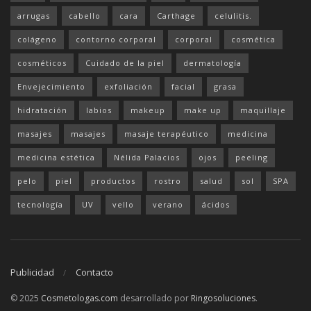
arrugas
cabello
cara
Carthage
celulitis.
colágeno
contorno corporal
corporal
cosmética
cosméticos
Cuidado de la piel
dermatología
Envejecimiento
exfoliación
facial
grasa
hidratación
labios
makeup
make up
maquillaje
masajes
masajes
masaje terapéutico
medicina
medicina estética
Nélida Palacios
ojos
peeling
pelo
piel
productos
rostro
salud
sol
SPA
tecnología
UV
vello
verano
ácidos
Publicidad
Contacto
© 2025
Cosmetologas.com
desarrollado por
Ringosoluciones
.