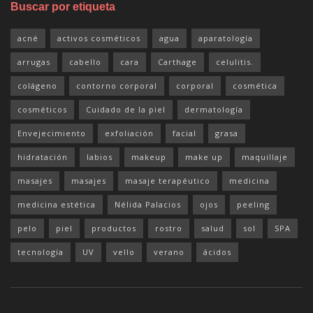
Buscar por etiqueta
acné
activos cosméticos
agua
aparatología
arrugas
cabello
cara
Carthage
celulitis.
colágeno
contorno corporal
corporal
cosmética
cosméticos
Cuidado de la piel
dermatología
Envejecimiento
exfoliación
facial
grasa
hidratación
labios
makeup
make up
maquillaje
masajes
masajes
masaje terapéutico
medicina
medicina estética
Nélida Palacios
ojos
peeling
pelo
piel
productos
rostro
salud
sol
SPA
tecnología
UV
vello
verano
ácidos