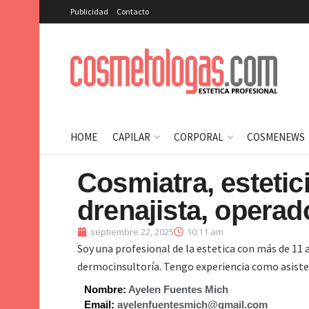
Publicidad
Contacto
HOME
CAPILAR
CORPORAL
COSMENEWS
Cosmiatra, estetic
drenajista, operad
septiembre 22, 2025
10:11 am
Soy una profesional de la estetica con más de 11 
dermocinsultoría. Tengo experiencia como asisten
Nombre:
Ayelen Fuentes Mich
Email:
ayelenfuentesmich@gmail.com