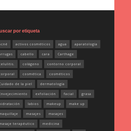
uscar por etiqueta
acné
activos cosméticos
agua
aparatología
arrugas
cabello
cara
Carthage
celulitis.
colágeno
contorno corporal
corporal
cosmética
cosméticos
Cuidado de la piel
dermatología
Envejecimiento
exfoliación
facial
grasa
hidratación
labios
makeup
make up
maquillaje
masajes
masajes
masaje terapéutico
medicina