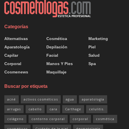
Categorías
Alternativas
Cosmética
Marketing
Aparatología
Depilación
Piel
Capilar
Facial
Salud
Corporal
Manos Y Pies
Spa
Cosmenews
Maquillaje
Buscar por etiqueta
acné
activos cosméticos
agua
aparatología
arrugas
cabello
cara
Carthage
celulitis.
colágeno
contorno corporal
corporal
cosmética
cosméticos
Cuidado de la piel
dermatología