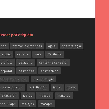
uscar por etiqueta
acné
activos cosméticos
agua
aparatología
arrugas
cabello
cara
Carthage
celulitis.
colágeno
contorno corporal
corporal
cosmética
cosméticos
Cuidado de la piel
dermatología
Envejecimiento
exfoliación
facial
grasa
hidratación
labios
makeup
make up
maquillaje
masajes
masajes