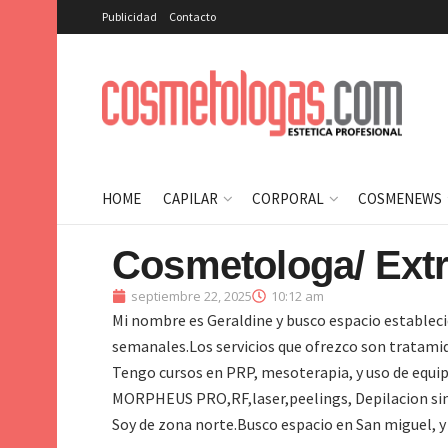
Publicidad
Contacto
HOME
CAPILAR
CORPORAL
COSMENEWS
Cosmetologa/ Extr
septiembre 22, 2025
10:12 am
Mi nombre es Geraldine y busco espacio establecid
semanales.Los servicios que ofrezco son tratamid
Tengo cursos en PRP, mesoterapia, y uso de equi
MORPHEUS PRO,RF,laser,peelings, Depilacion sin
Soy de zona norte.Busco espacio en San miguel, 