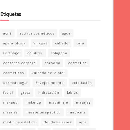
Etiquetas
acné
activos cosméticos
agua
aparatología
arrugas
cabello
cara
Carthage
celulitis.
colágeno
contorno corporal
corporal
cosmética
cosméticos
Cuidado de la piel
dermatología
Envejecimiento
exfoliación
facial
grasa
hidratación
labios
makeup
make up
maquillaje
masajes
masajes
masaje terapéutico
medicina
medicina estética
Nélida Palacios
ojos