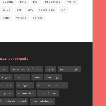
peeling
pelo
piel
productos
rostro
salud
sol
SPA
tecnología
UV
vello
verano
ácidos
uscar por etiqueta
acné
activos cosméticos
agua
aparatología
arrugas
cabello
cara
Carthage
celulitis.
colágeno
contorno corporal
corporal
cosmética
cosméticos
Cuidado de la piel
dermatología