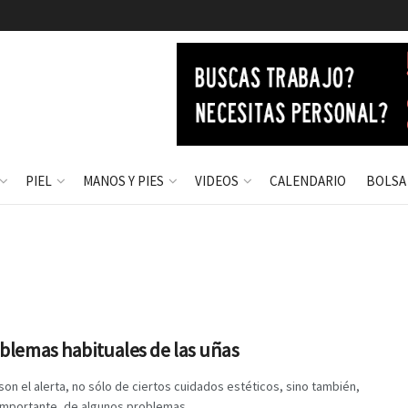
PIEL
MANOS Y PIES
VIDEOS
CALENDARIO
BOLSA
blemas habituales de las uñas
son el alerta, no sólo de ciertos cuidados estéticos, sino también,
importante, de algunos problemas ...