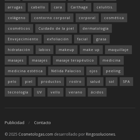
arrugas
cabello
cara
Carthage
celulitis.
colágeno
contorno corporal
corporal
cosmética
cosméticos
Cuidado de la piel
dermatología
Envejecimiento
exfoliación
facial
grasa
hidratación
labios
makeup
make up
maquillaje
masajes
masajes
masaje terapéutico
medicina
medicina estética
Nélida Palacios
ojos
peeling
pelo
piel
productos
rostro
salud
sol
SPA
tecnología
UV
vello
verano
ácidos
Publicidad
Contacto
© 2025
Cosmetologas.com
desarrollado por
Ringosoluciones
.